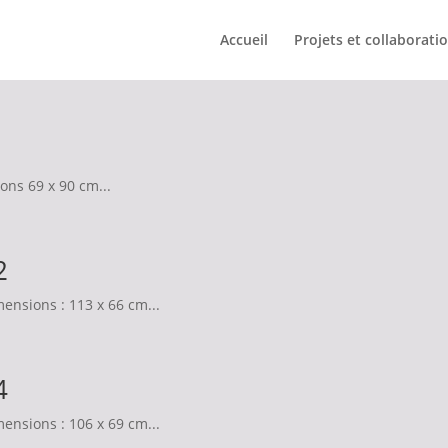
Accueil
Projets et collaborati
ns 69 x 90 cm...
2
ensions : 113 x 66 cm...
4
ensions : 106 x 69 cm...