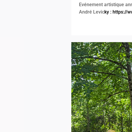
Evénement artistique an
André Levic
ky :
https://