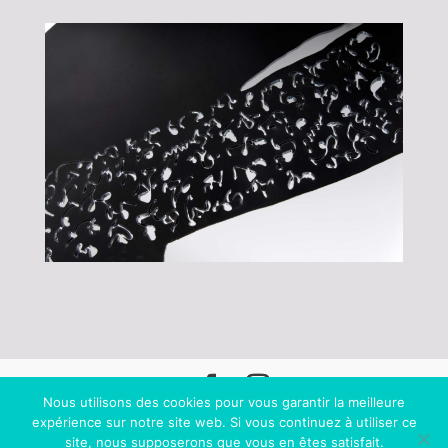
Nous utilisons des cookies pour vous garantir la meilleure
© Charlotte Peyrard 2020
| Sculptures de métal |
expérience sur notre site web. Si vous continuez à utiliser ce
site, nous supposerons que vous en êtes satisfait.
contact
|
MENTIONS LÉGALES
| | site par
image&son