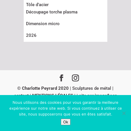
Tôle d’acier
Découpage torche plasma
Dimension micro
2026
© Charlotte Peyrard 2020
| Sculptures de métal |
contact
|
MENTIONS LÉGALES
| | site par
image&son
Nous utilisons des cookies pour vous garantir la meilleure
-
sioo studio
expérience sur notre site web. Si vous continuez à utiliser ce
site, nous supposerons que vous en êtes satisfait.
Ok