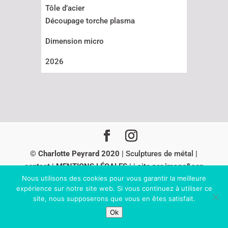
Tôle d’acier
Découpage torche plasma
Dimension micro
2026
© Charlotte Peyrard 2020
| Sculptures de métal |
contact
|
MENTIONS LÉGALES
| | site par
image&son
Nous utilisons des cookies pour vous garantir la meilleure
-
sioo studio
expérience sur notre site web. Si vous continuez à utiliser ce
site, nous supposerons que vous en êtes satisfait.
Ok